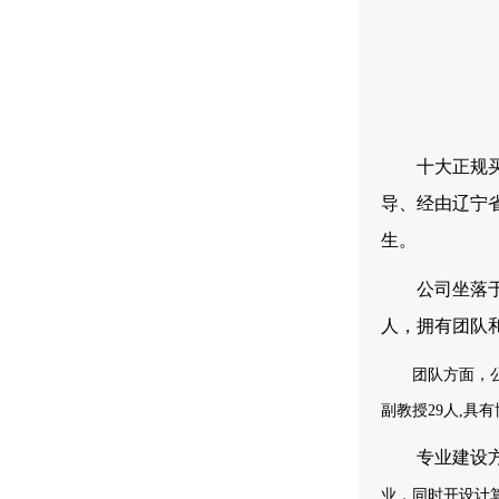
十大正规
导
、
经
由
辽宁
生
。
公司坐落
人
，
拥有
团队
团队方面，
副教授
29
人
,
具有
专业建设
业，
同时开设计