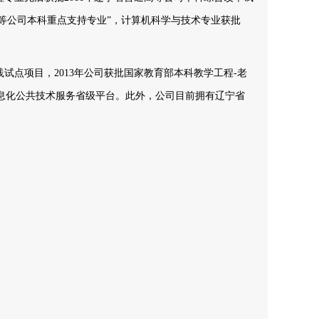
等公司本科重点支持专业
”
，计算机科学与技术专业
获批
试点项目，2013年公司获批
国家教育部本科教学工程-老
息化公共技术服务省级平台。
此外，
公司
目前拥有辽宁省
。