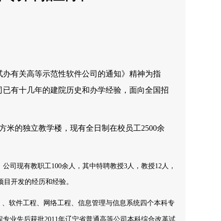
试办有关高等示范性软件公司的通知》
精神
为指
司已有十几年的建院历史和办学经验
，
面向全国招
方米的独立教学楼，
现有全日制在校员工
2
5
00
余
，
公司现有教职工
100
余人，其中特聘教授
3
人，教授
12
人，
项目开发的经历和经验。
）、软件工程、网络工程、信息管理与信息系统四个本科专
程专业
先后获批
2011年
辽宁省普通高等公司本科综合改革试