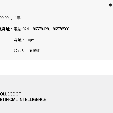
生
000.00元／年
及网址
：电话:024－86578428、86578566
网址：http:/
联系人： 刘老师